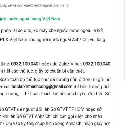
 phép lái xe cho người nước ngoài qua mạng
người nước ngoài sang Việt Nam:
y phép lái xe ô tô, xe máy cho người nước ngoài là hết
GPLX Việt Nam cho người nước ngoài Anh/ Chị vui lòng
tline:
0932.100.040
hoặc add Zalo/ Viber:
0932.100.040
tiết các thủ tục, giấy tờ chuẩn bị cần thiết.
Scan toàn bộ thủ tục như đã hướng dẫn ở trên rồi gửi hồ
Email:
hoclaixethanhcong@gmail.com
để bên trường tiến
công chứng,… để hoàn thành bộ hồ sơ chuyển đổi bên Sở
ên Sở GTVT để người đổi lên Sở GTVT TPHCM hoặc sở
 khi lên Sở GTVT Anh/ Chị chỉ cần gọi điện cho nhân
/ Chị vào ký tên, chụp hình xong Anh/ Chị nhận giấy hẹn