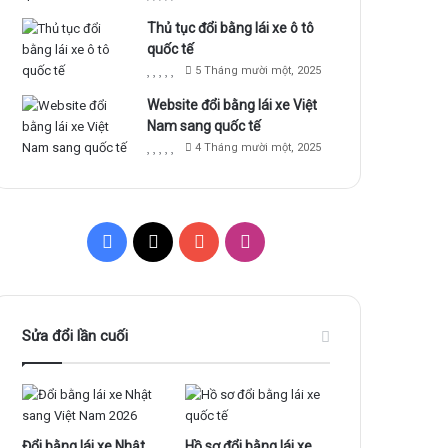
Thủ tục đổi bằng lái xe ô tô
quốc tế
5 Tháng mười một, 2025
Website đổi bằng lái xe Việt
Nam sang quốc tế
4 Tháng mười một, 2025
F
X
Y
I
a
o
n
c
u
s
Sửa đổi lần cuối
e
T
t
b
u
a
o
b
g
Đổi bằng lái xe Nhật
Hồ sơ đổi bằng lái xe