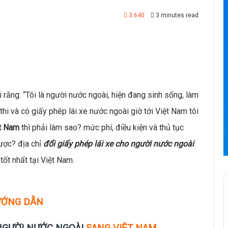
3.640
3 minutes read
i rằng: “Tôi là người nước ngoài, hiện đang sinh sống, làm
 thi và có giấy phép lái xe nước ngoài giờ tới Việt Nam tôi
ệt Nam
thì phải làm sao? mức phí, điều kiện và thủ tục
được? địa chỉ
đổi giấy phép lái xe cho người nước ngoài
tốt nhất tại Việt Nam.
ỚNG DẪN
 NGƯỜI NƯỚC NGOÀI
SANG VIỆT NAM