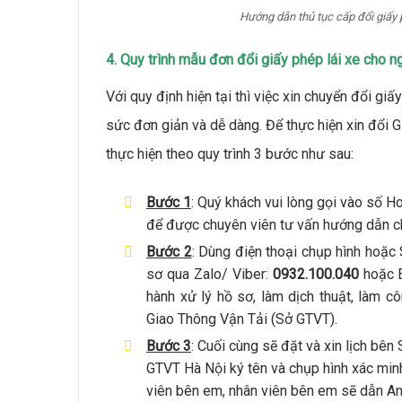
Hướng dẫn thủ tục cấp đổi giấy
4. Quy trình mẫu đơn đổi giấy phép lái xe cho 
Với quy định hiện tại thì việc xin chuyển đổi giấ
sức đơn giản và dễ dàng. Để thực hiện xin đổi 
thực hiện theo quy trình 3 bước như sau:
Bước 1
: Quý khách vui lòng gọi vào số Ho
để được chuyên viên tư vấn hướng dẫn chi 
Bước 2
: Dùng điện thoại chụp hình hoặc 
sơ qua Zalo/ Viber:
0932.100.040
hoặc 
hành xử lý hồ sơ, làm dịch thuật, làm 
Giao Thông Vận Tải (Sở GTVT).
Bước 3
: Cuối cùng sẽ đặt và xin lịch b
GTVT Hà Nội ký tên và chụp hình xác minh
viên bên em, nhân viên bên em sẽ dẫn Anh