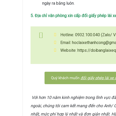
ngày ra bằng luôn.
5.
Địa chỉ văn phòng xin cấp đổi giấy phép lái
Hotline: 0932.100.040 (Zalo/ V
Email: hoclaixethanhcong@gma
Website: https://doibanglaixe
Quý khách muốn
đổi giấy phép lái xe
Với hơn 10 năm kinh nghiệm trong lĩnh vực đào
ngoài, chúng tôi cam kết mang đến cho Anh/ C
nhất, mức phí hợp lý nhất và đơn giản nhất. Hã