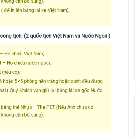
a không cần bổ sung);
( để in lên bằng lái xe Việt Nam);
h song tịch: (2 quốc tịch Việt Nam và Nước Ngoài)
 – Hộ chiếu Việt Nam;
t – Hộ chiếu nước ngoài;
 (nếu có);
6 hoặc 5×5 phông nền trắng hoặc xanh đều được;
ài ( Quý Khách vẫn giữ lại bằng lái xe gốc Nước
m bằng thẻ Nhựa – Thẻ PET (Nếu Anh chưa có
a không cần bổ sung);