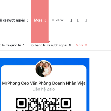
Log In
Sidebar
Search for
ái xe nước ngoài
More
Follow
 lái xe quốc tế
Đổi bằng lái xe nước ngoài
More