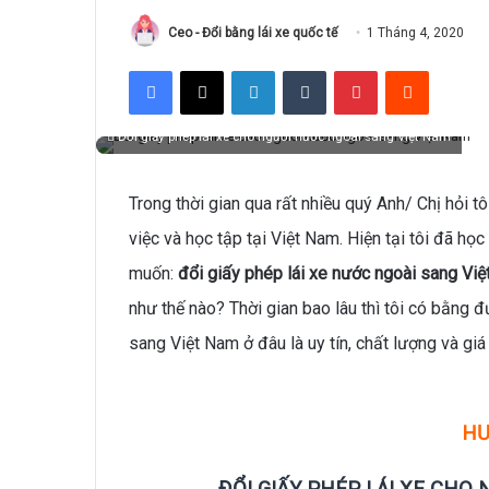
Ceo - Đổi bằng lái xe quốc tế
1 Tháng 4, 2020
Facebook
X
LinkedIn
Tumblr
Pinterest
Reddit
Đổi giấy phép lái xe cho người nước ngoài sang Việt Nam
Trong thời gian qua rất nhiều quý Anh/ Chị hỏi tô
việc và học tập tại Việt Nam. Hiện tại tôi đã học
muốn:
đổi giấy phép lái xe nước ngoài sang Vi
như thế nào? Thời gian bao lâu thì tôi có bằng 
sang Việt Nam ở đâu là uy tín, chất lượng và giá 
HƯ
ĐỔI GIẤY PHÉP LÁI XE CHO